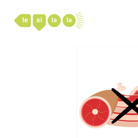
LexiLaLa