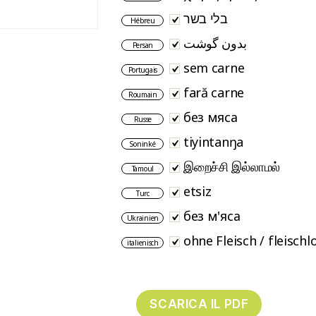
בלי בשר
Hébreu
بدون گوشت
Persan
sem carne
Portugais
fară carne
Roumain
без мяса
Russe
tiyintanŋa
Soninké
இறைச்சி இல்லாமல்
Tamoul
etsiz
Turc
без м'яса
Ukrainien
ohne Fleisch / fleischl
italienisch