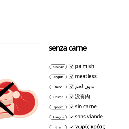
senza carne
pa mish
Albanais
meatless
Anglais
بدون لحم
Arabe
没有肉
Chinois
sin carne
Espagnol
sans viande
Français
χωρίς κρέας
Grec