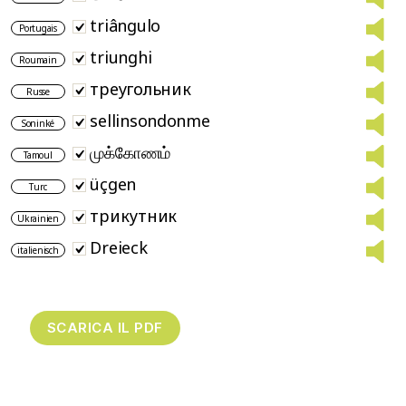
triângulo
Portugais
triunghi
Roumain
треугольник
Russe
sellinsondonme
Soninké
முக்கோணம்
Tamoul
üçgen
Turc
трикутник
Ukrainien
Dreieck
italienisch