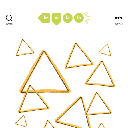
Cerca
Menu
LexiLaLa