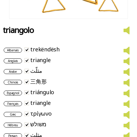
triangolo
trekëndësh
Albanais
triangle
Anglais
مثلّث
Arabe
三角形
Chinois
triángulo
Espagnol
triangle
Français
τρίγωνο
Grec
משולש
Hébreu
مثلث
Persan