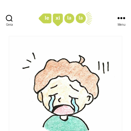
Cerca
Menu
LexiLaLa