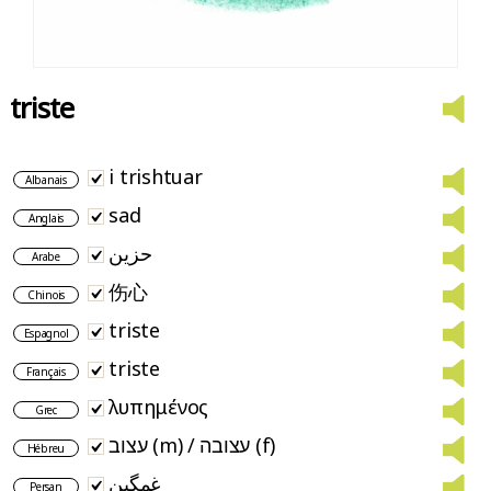
triste
i trishtuar
Albanais
sad
Anglais
حزين
Arabe
伤心
Chinois
triste
Espagnol
triste
Français
λυπημένος
Grec
עצוב (m) / עצובה (f)
Hébreu
غمگین
Persan