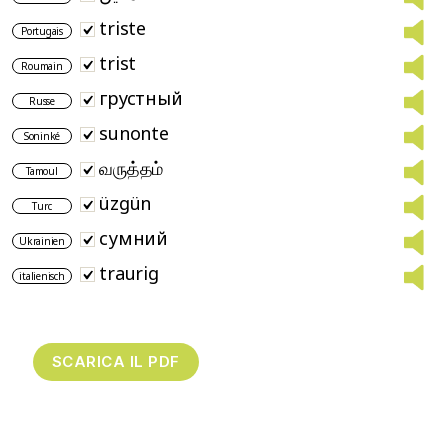
triste
Portugais
trist
Roumain
грустный
Russe
sunonte
Soninké
வருத்தம்
Tamoul
üzgün
Turc
сумний
Ukrainien
traurig
italienisch