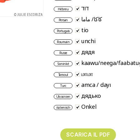
דוד
Hébreu
کاکا/ ماما
Persan
tio
Portugais
unchi
Roumain
дядя
Russe
kaawu/neega/faabatu
Soninké
மாமா
Tamoul
amca / dayı
Turc
дядько
Ukrainien
Onkel
italienisch