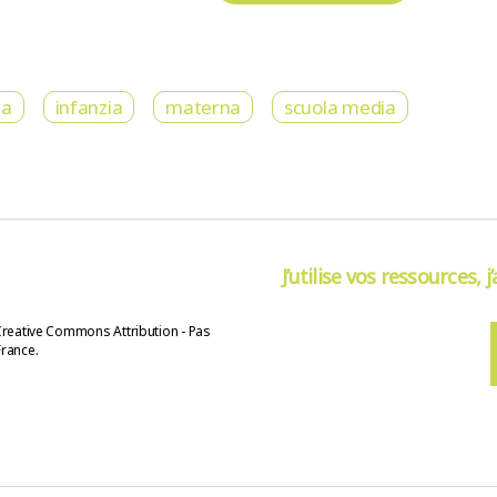
ia
infanzia
materna
scuola media
J’utilise vos ressources, j
Creative Commons Attribution - Pas
France.