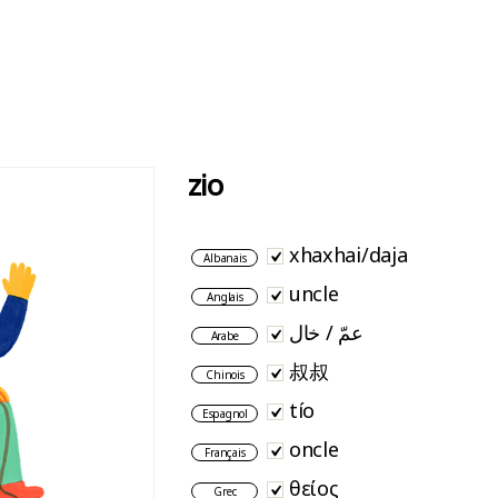
zio
xhaxhai/daja
Albanais
uncle
Anglais
عمّ / خال
Arabe
叔叔
Chinois
tío
Espagnol
oncle
Français
θείος
Grec