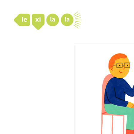
LexiLaLa