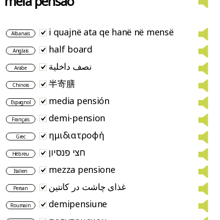
meia pensão
i quajnë ata qe hanë në mensë
Albanais
half board
Anglais
نصف داخلية
Arabe
半寄膳
Chinois
media pensión
Espagnol
demi-pension
Français
ημιδιατροφή
Grec
חצי פנסיון
Hébreu
mezza pensione
Italien
غذای چاشت در کانتین
Persan
demipensiune
Roumain