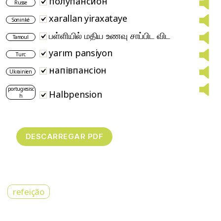
полупансион
Russe
xarallan yiraxataye
Soninké
பள்ளியில் மதிய உணவு சாப்பிட விட​
Tamoul
yarım pansiyon
Turc
напівпансіон
Ukrainien
portugiesisc
Halbpension
h
refeição