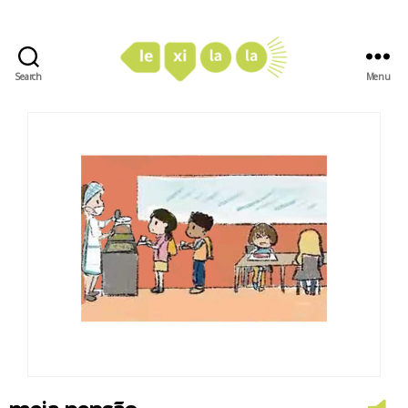
Search
Menu
LexiLaLa