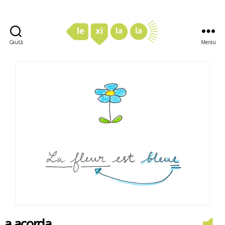
Caută
Meniu
LexiLaLa
a acorda