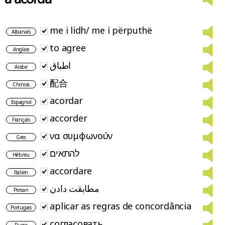
me i lidh/ me i përputhë
Albanais
to agree
Anglais
اطباق
Arabe
配合
Chinois
acordar
Espagnol
accorder
Français
να συμφωνούν
Grec
להתאים
Hébreu
accordare
Italien
مطابقت دادن
Persan
aplicar as regras de concordância
Portugais
согласовать
Russe