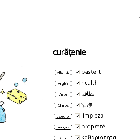
curățenie
pastërti
Albanais
health
Anglais
نظافة
Arabe
洁净
Chinois
limpieza
Espagnol
propreté
Français
καθαριότητα
Grec