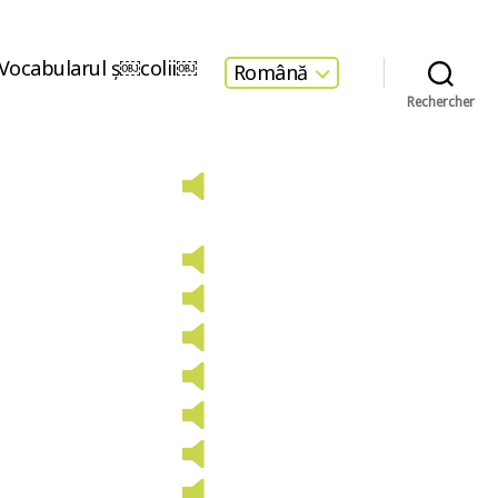
Vocabularul ş￼colii￼
Română
Rechercher