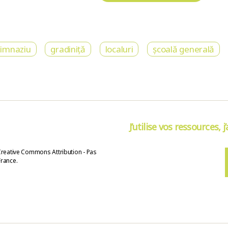
imnaziu
gradiniță
localuri
școală generală
J’utilise vos ressources, j
Creative Commons Attribution - Pas
France.