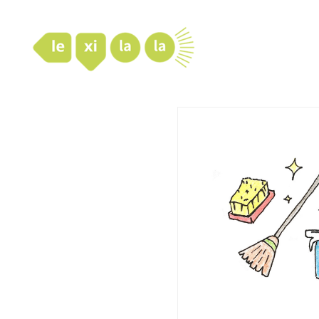
LexiLaLa