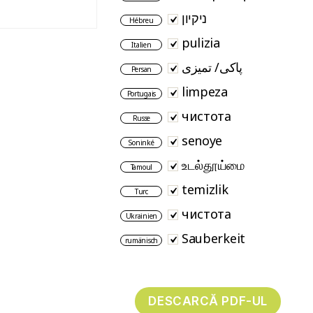
ניקיון
Hébreu
pulizia
Italien
پاکی/ تمیزی
Persan
limpeza
Portugais
чистота
Russe
senoye
Soninké
உடல்தூய்மை
Tamoul
temizlik
Turc
чистота
Ukrainien
Sauberkeit
rumänisch