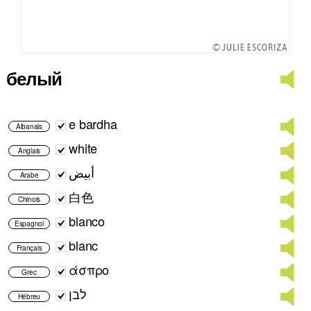
белый
e bardha
Albanais
white
Anglais
أبيض
Arabe
白色
Chinois
blanco
Espagnol
blanc
Français
άσπρο
Grec
לבן
Hébreu