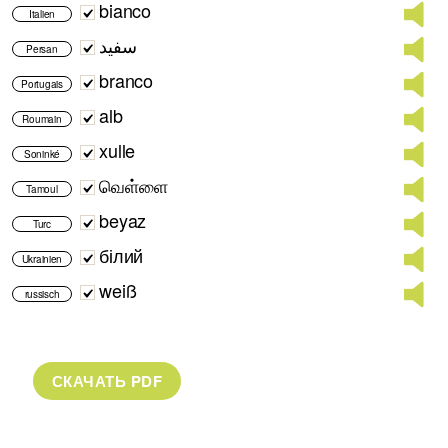
bianco
Italien
سفید
Persan
branco
Portugais
alb
Roumain
xulle
Soninké
வெள்ளை
Tamoul
beyaz
Turc
білий
Ukrainien
weiß
russisch