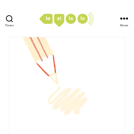
Поиск
Меню
LexiLaLa