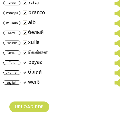
سفید
Persan
branco
Portugais
alb
Roumain
белый
Russe
xulle
Soninké
வெள்ளை
Tamoul
beyaz
Turc
білий
Ukrainien
weiß
englisch