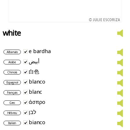
white
e bardha
Albanais
أبيض
Arabe
白色
Chinois
blanco
Espagnol
blanc
Français
άσπρο
Grec
לבן
Hébreu
bianco
Italien