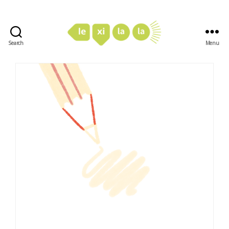
Search
Menu
LexiLaLa