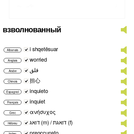
взволнованный
i shqetësuar
Albanais
worried
Anglais
قلق
Arabe
担心
Chinois
inquieto
Espagnol
inquiet
Français
ανήσυχος
Grec
דואג (m) / דואגת (f)
Hébreu
preoccupato
Italien