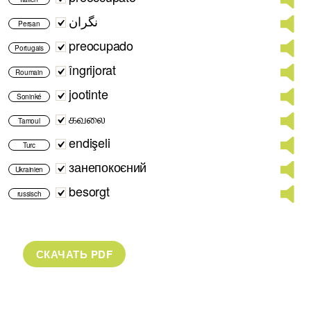
نگران
Persan
preocupado
Portugais
îngrijorat
Roumain
jootinte
Soninké
கவலை
Tamoul
endişeli
Turc
занепокоєний
Ukrainien
besorgt
russisch