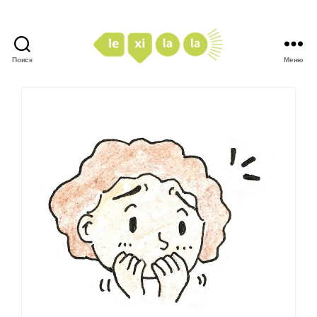
Поиск
Меню
LexiLaLa