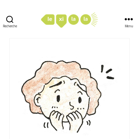
Recherche
Menu
LexiLaLa