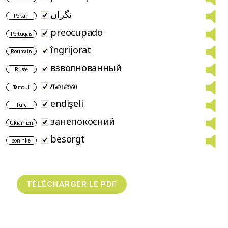
نگران
Persan
preocupado
Portugais
îngrijorat
Roumain
взволнованный
Russe
கவலை
Tamoul
endişeli
Turc
занепокоєний
Ukrainien
besorgt
soninke