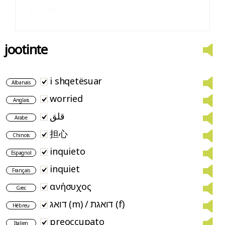
jootinte
i shqetësuar
Albanais
worried
Anglais
قلق
Arabe
担心
Chinois
inquieto
Espagnol
inquiet
Français
ανήσυχος
Grec
דואג (m) / דואגת (f)
Hébreu
preoccupato
Italien