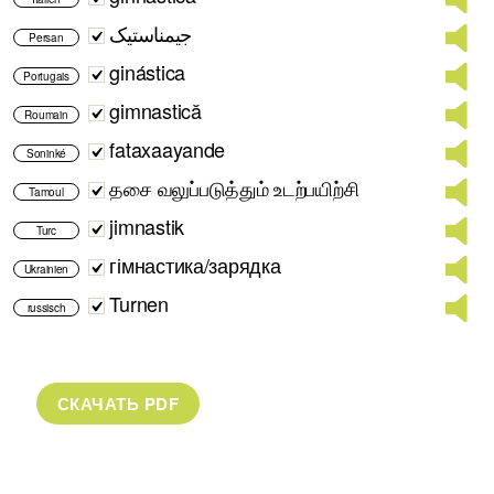
جیمناستیک
Persan
ginástica
Portugais
gimnastică
Roumain
fataxaayande
Soninké
தசை வலுப்படுத்தும் உடற்பயிற்சி
Tamoul
jimnastik
Turc
гімнастика/зарядка
Ukrainien
Turnen
russisch