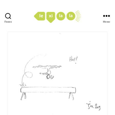
Поиск
Меню
LexiLaLa