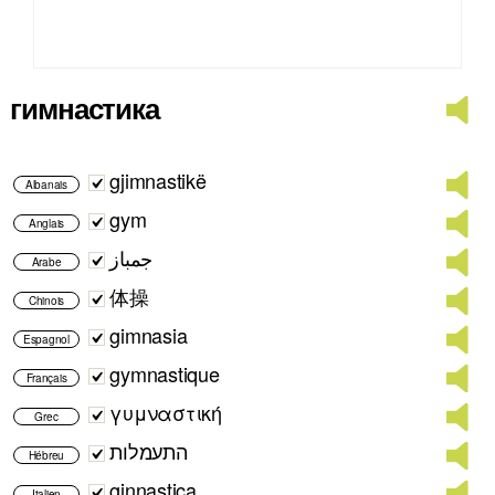
гимнастика
gjimnastikë
Albanais
gym
Anglais
جمباز
Arabe
体操
Chinois
gimnasia
Espagnol
gymnastique
Français
γυμναστική
Grec
התעמלות
Hébreu
ginnastica
Italien