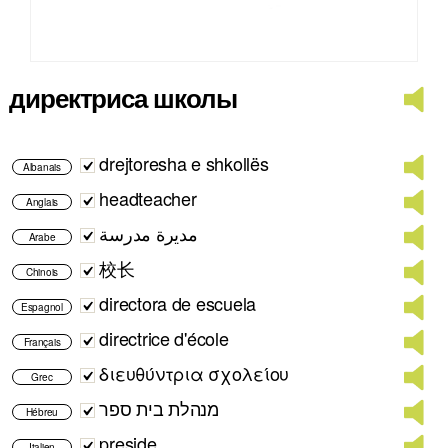
директриса школы
drejtoresha e shkollës
Albanais
headteacher
Anglais
مديرة مدرسة
Arabe
校长
Chinois
directora de escuela
Espagnol
directrice d'école
Français
διευθύντρια σχολείου
Grec
מנהלת בית ספר
Hébreu
preside
Italien