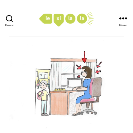
Поиск
Меню
LexiLaLa