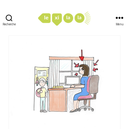
Recherche
Menu
LexiLaLa