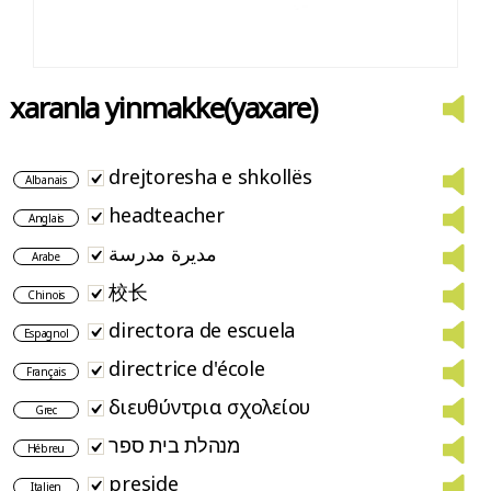
xaranla yinmakke(yaxare)
drejtoresha e shkollës
Albanais
headteacher
Anglais
مديرة مدرسة
Arabe
校长
Chinois
directora de escuela
Espagnol
directrice d'école
Français
διευθύντρια σχολείου
Grec
מנהלת בית ספר
Hébreu
preside
Italien