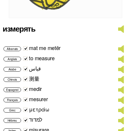
измерять
mat me metër
Albanais
to measure
Anglais
قياس
Arabe
测量
Chinois
medir
Espagnol
mesurer
Français
μετράω
Grec
למדוד
Hébreu
misurare
Italien