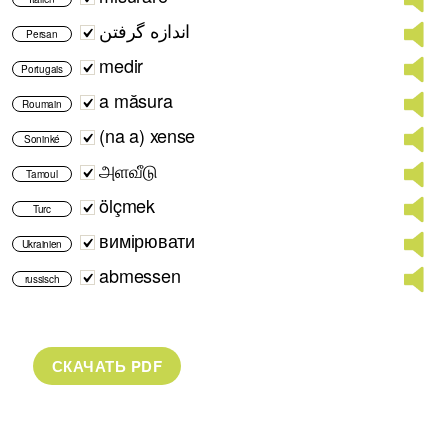
اندازه گرفتن
Persan
medir
Portugais
a măsura
Roumain
(na a) xense
Soninké
அளவீடு
Tamoul
ölçmek
Turc
вимірювати
Ukrainien
abmessen
russisch