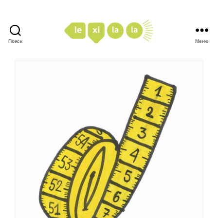
Поиск
Меню
LexiLaLa