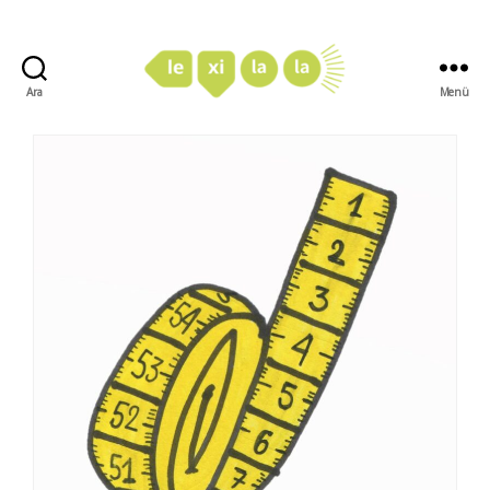
Ara
Menü
LexiLaLa