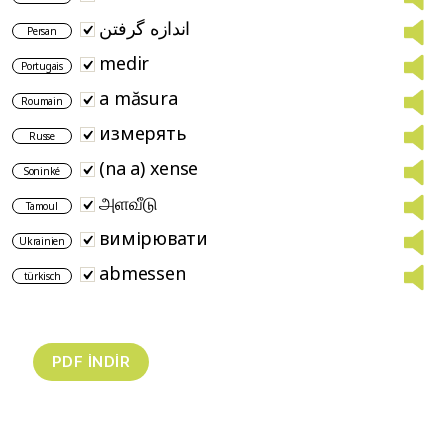
اندازه گرفتن
Persan
medir
Portugais
a măsura
Roumain
измерять
Russe
(na a) xense
Soninké
அளவீடு
Tamoul
вимірювати
Ukrainien
abmessen
türkisch