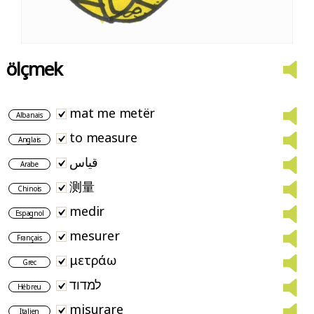
ölçmek
mat me metër
Albanais
to measure
Anglais
قياس
Arabe
测量
Chinois
medir
Espagnol
mesurer
Français
μετράω
Grec
למדוד
Hébreu
misurare
Italien