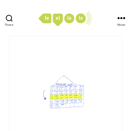
Поиск
Меню
LexiLaLa