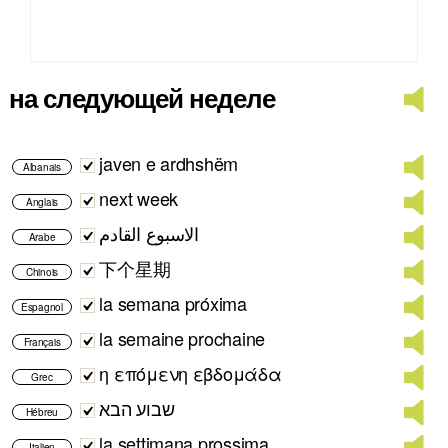
на следующей неделе
javen e ardhshëm
Albanais
next week
Anglais
الاسبوع القادم
Arabe
下个星期
Chinois
la semana próxima
Espagnol
la semaine prochaine
Français
η επόμενη εβδομάδα
Grec
שבוע הבא
Hébreu
la settimana prossima
Italien