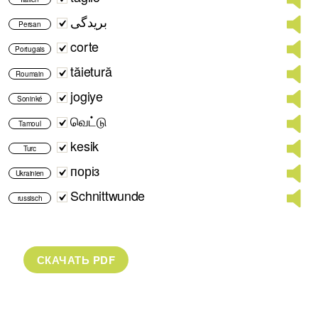
بریدگی
Persan
corte
Portugais
tăietură
Roumain
jogiye
Soninké
வெட்டு
Tamoul
kesik
Turc
поріз
Ukrainien
Schnittwunde
russisch