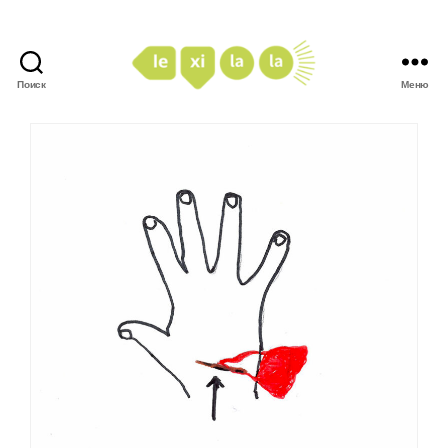
Поиск
Меню
LexiLaLa