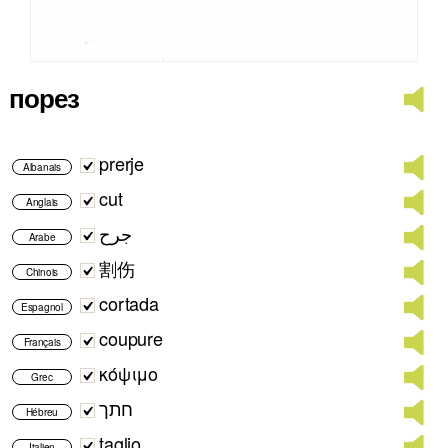
порез
prerje
Albanais
cut
Anglais
جرح
Arabe
割伤
Chinois
cortada
Espagnol
coupure
Français
κόψιμο
Grec
חתך
Hébreu
taglio
Italien