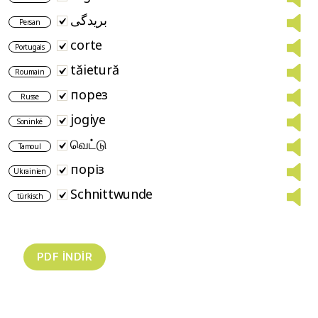
بریدگی
Persan
corte
Portugais
tăietură
Roumain
порез
Russe
jogiye
Soninké
வெட்டு
Tamoul
поріз
Ukrainien
Schnittwunde
türkisch