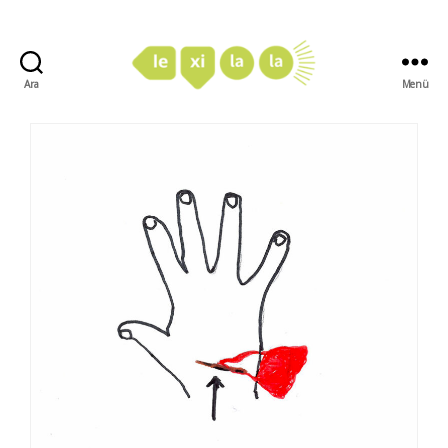
Ara
Menü
LexiLaLa