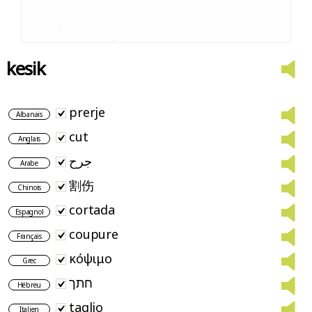
kesik
prerje
Albanais
cut
Anglais
جرح
Arabe
割伤
Chinois
cortada
Espagnol
coupure
Français
κόψιμο
Grec
חתך
Hébreu
taglio
Italien