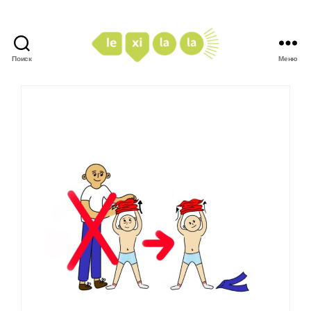
Поиск
Меню
LexiLaLa