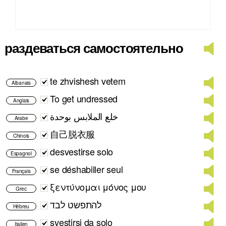
раздеваться самостоятельно
te zhvishesh vetem
Albanais
To get undressed
Anglais
خلع الملابس بوحدة
Arabe
自己脱衣服
Chinois
desvestirse solo
Espagnol
se déshabiller seul
Français
ξεντύνομαι μόνος μου
Grec
להתפשט לבד
Hébreu
svestirsi da solo
Italien