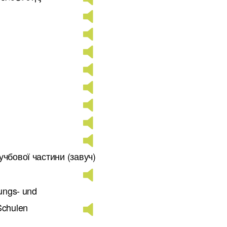
учбової частини (завуч)
tungs- und
Schulen