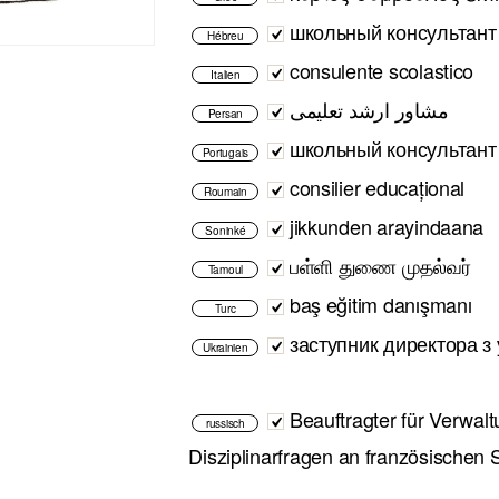
школьный консультант
Hébreu
consulente scolastico
Italien
مشاور ارشد تعلیمی
Persan
школьный консультант
Portugais
consilier educațional
Roumain
jikkunden arayindaana
Soninké
பள்ளி துணை முதல்வர்
Tamoul
baş eğitim danışmanı
Turc
заступник директора з 
Ukrainien
Beauftragter für Verwal
russisch
Disziplinarfragen an französischen 