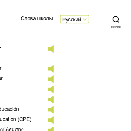
Cлова школы
Русский
поиск
т
r
or
educación
ducation (CPE)
παίδευσης