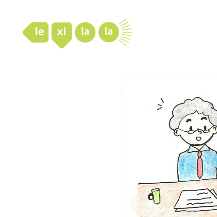
LexiLaLa