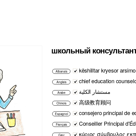
школьный консультан
këshilltar kryesor arsimo
Albanais
chief education counsel
Anglais
مستشار الكلية
Arabe
高级教育顾问
Chinois
consejero principal de 
Espagnol
Conseiller Principal d'É
Français
κύριος σύμβουλος εκ
Grec