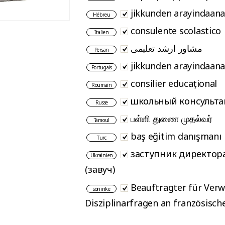
jikkunden arayindaan
Hébreu
consulente scolastico
Italien
مشاور ارشد تعلیمی
Persan
jikkunden arayindaan
Portugais
consilier educațional
Roumain
школьный консульта
Russe
பள்ளி துணை முதல்வர்
Tamoul
baş eğitim danışmanı
Turc
заступник директора
Ukrainien
(завуч)
Beauftragter für Verw
soninke
Disziplinarfragen an französisch