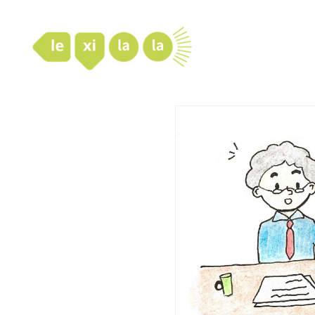
LexiLaLa