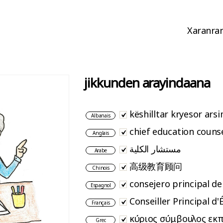
Xaranran
jikkunden arayindaana
këshilltar kryesor ars
Albanais
chief education couns
Anglais
مستشار الكلية
Arabe
高级教育顾问
Chinois
consejero principal d
Espagnol
Conseiller Principal d'
Français
κύριος σύμβουλος εκ
Grec