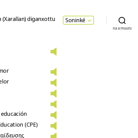
 (Xarallan) diganxottu
Soninké
na a muuru
imor
elor
e educación
Éducation (CPE)
παίδευσης