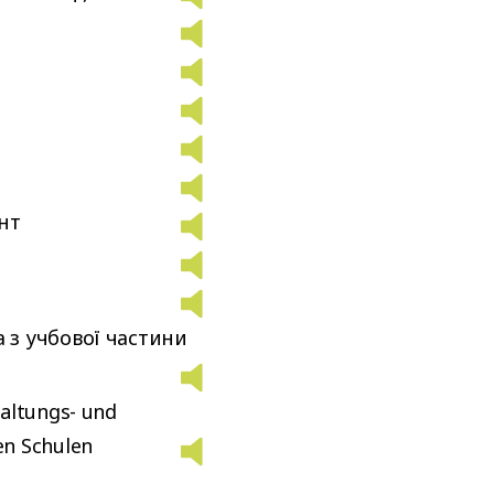
a
a
нт
 з учбової частини
altungs- und
en Schulen