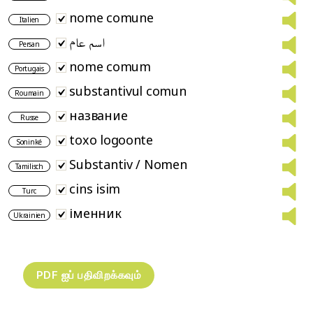
nome comune
Italien
اسم عام
Persan
nome comum
Portugais
substantivul comun
Roumain
название
Russe
toxo logoonte
Soninké
Substantiv / Nomen
Tamilisch
cins isim
Turc
іменник
Ukrainien