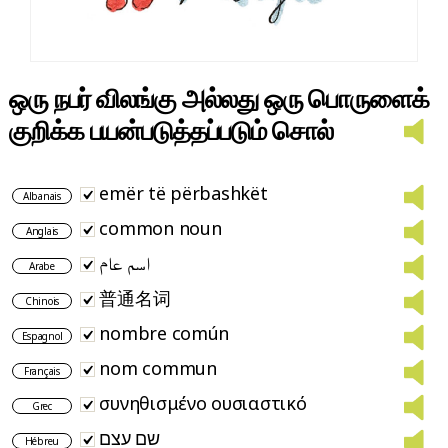
ஒரு நபர் விலங்கு அல்லது ஒரு பொருளைக்
குறிக்க பயன்படுத்தப்படும் சொல்
emër të përbashkët
Albanais
common noun
Anglais
اسم عام
Arabe
普通名词
Chinois
nombre común
Espagnol
nom commun
Français
συνηθισμένο ουσιαστικό
Grec
שם עצם
Hébreu