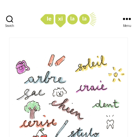
Search
Menu
LexiLaLa