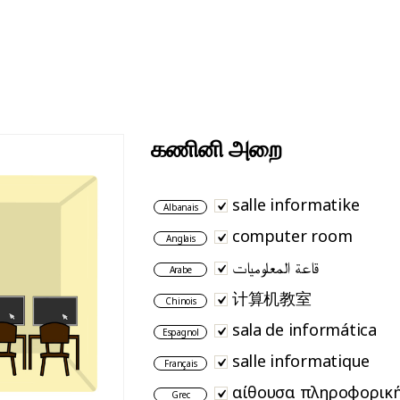
கணினி அறை
salle informatike
Albanais
computer room
Anglais
قاعة المعلوميات
Arabe
计算机教室
Chinois
sala de informática
Espagnol
salle informatique
Français
αίθουσα πληροφορικ
Grec