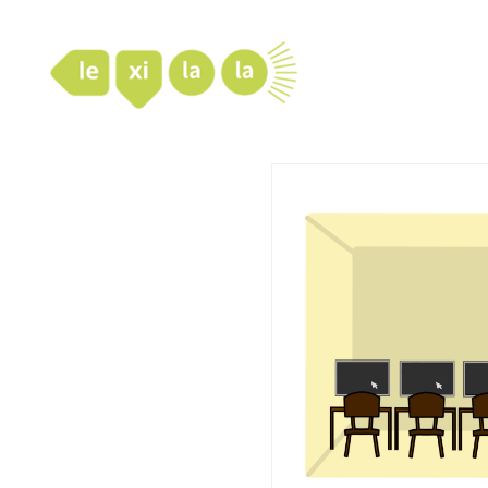
LexiLaLa