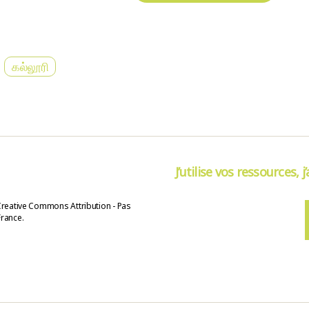
கல்லூரி
J’utilise vos ressources, j
Creative Commons Attribution - Pas
France.