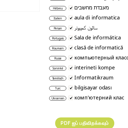
מעבדת מחשבים
Hébreu
aula di informatica
Italien
سالون کمپیوتر
Persan
Sala de informática
Portugais
clasă de informatică
Roumain
компьютерный клас
Russe
interineti kompe
Soninké
Informatikraum
Tamilisch
bilgisayar odası
Turc
комп'ютерний клас
Ukrainien