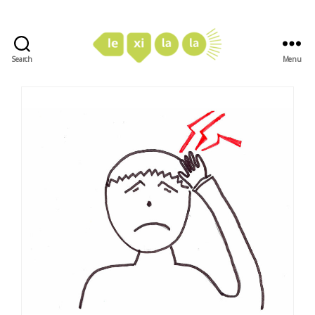
Search
Menu
LexiLaLa