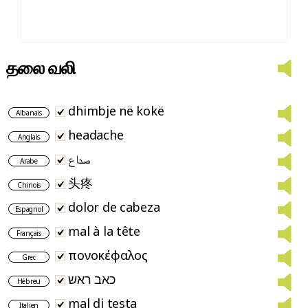
தலை வலி
dhimbje në kokë
Albanais
headache
Anglais
صداع
Arabe
头疼
Chinois
dolor de cabeza
Espagnol
mal à la tête
Français
πονοκέφαλος
Grec
כאב ראש
Hébreu
mal di testa
Italien