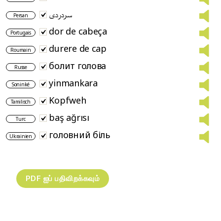
سردردی
Persan
dor de cabeça
Portugais
durere de cap
Roumain
болит голова
Russe
yinmankara
Soninké
Kopfweh
Tamilisch
baş ağrısı
Turc
головний біль
Ukrainien