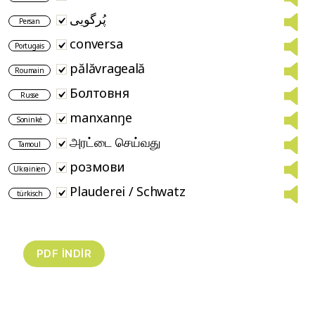
پُرگویی
Persan
conversa
Portugais
pălăvrageală
Roumain
Болтовня
Russe
manxanŋe
Soninké
அரட்டை செய்வது
Tamoul
розмови
Ukrainien
Plauderei / Schwatz
türkisch