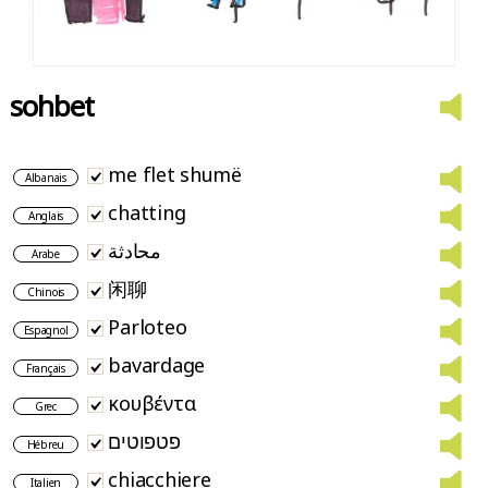
sohbet
me flet shumë
Albanais
chatting
Anglais
محادثة
Arabe
闲聊
Chinois
Parloteo
Espagnol
bavardage
Français
κουβέντα
Grec
פטפוטים
Hébreu
chiacchiere
Italien