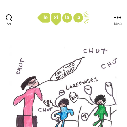
Ara
Menü
LexiLaLa