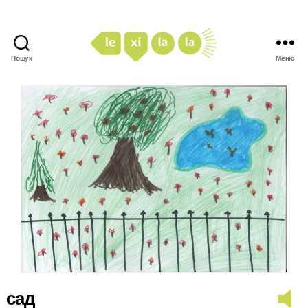
Пошук
Меню
LexiLaLa
сад