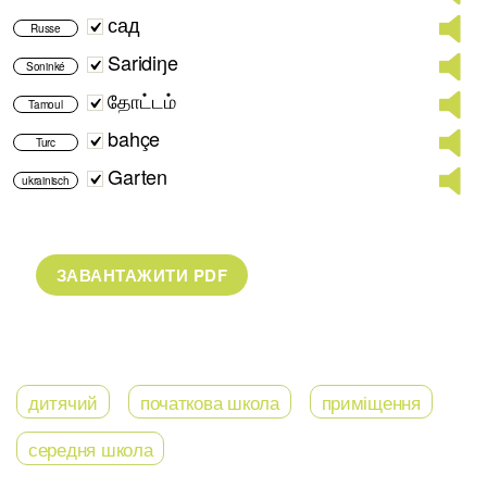
сад
Russe
Saridiŋe
Soninké
தோட்டம்
Tamoul
bahçe
Turc
Garten
ukrainisch
дитячий
початкова школа
приміщення
середня школа