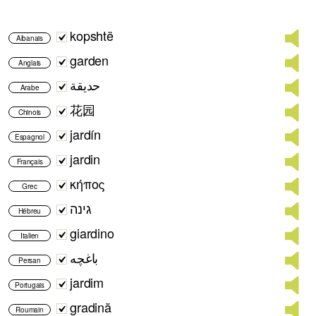
kopshtë
Albanais
garden
Anglais
حديقة
Arabe
花园
Chinois
jardín
Espagnol
jardin
Français
κήπος
Grec
גינה
Hébreu
giardino
Italien
باغچه
Persan
jardim
Portugais
gradină
Roumain