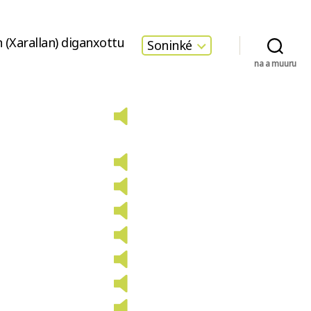
 (Xarallan) diganxottu
Soninké
na a muuru