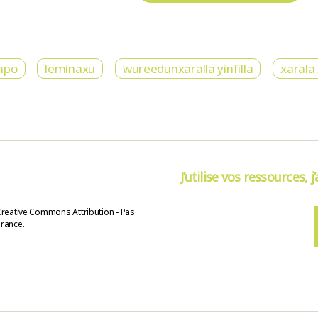
npo
leminaxu
wureedunxaralla yinfilla
xarala
J’utilise vos ressources, j
Creative Commons Attribution - Pas
France.