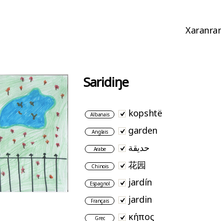
Xaranran
Saridiŋe
kopshtë
Albanais
garden
Anglais
حديقة
Arabe
花园
Chinois
jardín
Espagnol
jardin
Français
κήπος
Grec