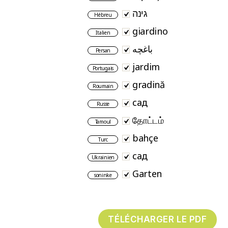
גינה
Hébreu
giardino
Italien
باغچه
Persan
jardim
Portugais
gradină
Roumain
сад
Russe
தோட்டம்
Tamoul
bahçe
Turc
сад
Ukrainien
Garten
soninke