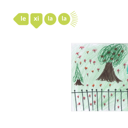
LexiLaLa