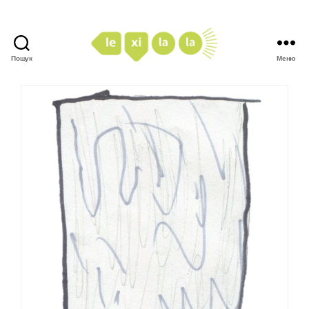
Пошук
Меню
LexiLaLa