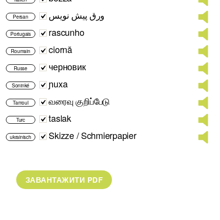
ورق پیش نویس
Persan
rascunho
Portugais
ciornă
Roumain
черновик
Russe
ɲuxa
Soninké
வரைவு குறிப்பேடு
Tamoul
taslak
Turc
Skizze / Schmierpapier
ukrainisch