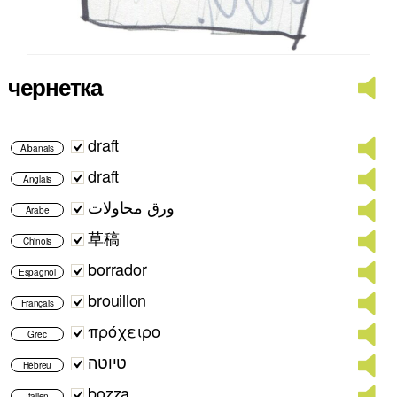
чернетка
draft
Albanais
draft
Anglais
ورق محاولات
Arabe
草稿
Chinois
borrador
Espagnol
brouillon
Français
πρόχειρο
Grec
טיוטה
Hébreu
bozza
Italien