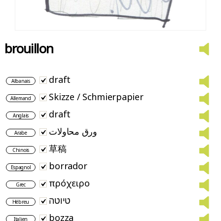
brouillon
draft
Albanais
Skizze / Schmierpapier
Allemand
draft
Anglais
ورق محاولات
Arabe
草稿
Chinois
borrador
Espagnol
πρόχειρο
Grec
טיוטה
Hébreu
bozza
Italien