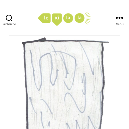
Recherche
Menu
LexiLaLa