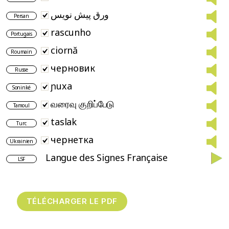
ورق پیش نویس
Persan
rascunho
Portugais
ciornă
Roumain
черновик
Russe
ɲuxa
Soninké
வரைவு குறிப்பேடு
Tamoul
taslak
Turc
чернетка
Ukrainien
Langue des Signes Française
LSF