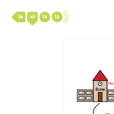
LexiLaLa