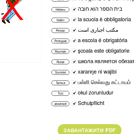
בית הספר הוא חובה
Hébreu
la scuola è obbligatoria
Italien
مکتب اجباری است
Persan
a escola é obrigatória
Portugais
şcoala este obligatorie
Roumain
школа является обяза
Russe
xaranŋe ni wajibi
Soninké
பள்ளி செல்வது கட்டாயம்
Tamoul
okul zorunludur
Turc
Schulpflicht
ukrainisch