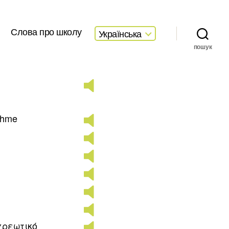
Слова про школу
Українська
пошук
eshme
χρεωτικό