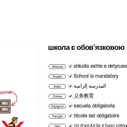
школа є обов’язковою
shkolla eshte e detyru
Albanais
School is mandatory
Anglais
المدرسة إلزامية
Arabe
义务教育
Chinois
escuela obligatoria
Espagnol
l'école est obligatoire
Français
το σχολείο είναι υπο
Grec