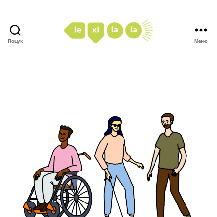
Пошук
Меню
LexiLaLa