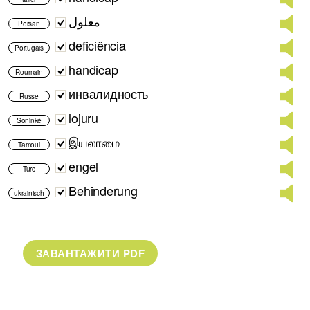
معلول
Persan
deficiência
Portugais
handicap
Roumain
инвалидность
Russe
lojuru
Soninké
இயலாமை
Tamoul
engel
Turc
Behinderung
ukrainisch