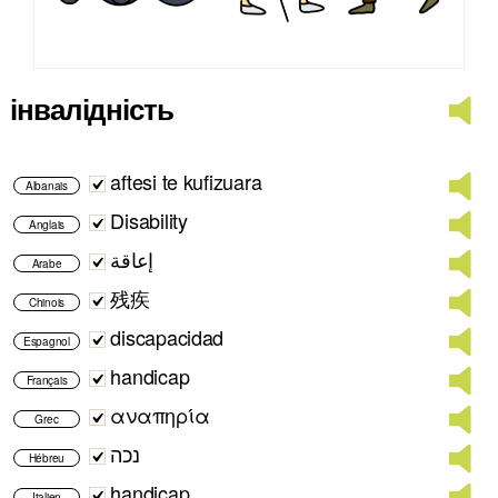
інвалідність
aftesi te kufizuara
Albanais
Disability
Anglais
إعاقة
Arabe
残疾
Chinois
discapacidad
Espagnol
handicap
Français
αναπηρία
Grec
נכה
Hébreu
handicap
Italien