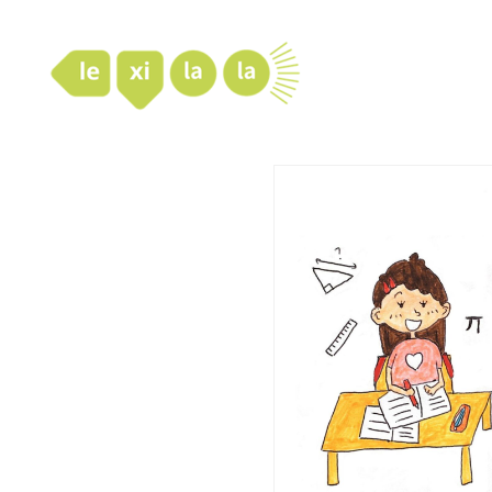
LexiLaLa