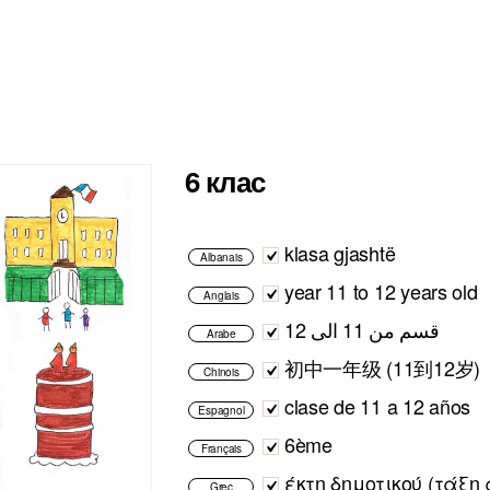
6 клас
klasa gjashtë
Albanais
year 11 to 12 years old
Anglais
قسم من 11 الى 12
Arabe
初中一年级 (11到12岁)
Chinois
clase de 11 a 12 años
Espagnol
6ème
Français
έκτη δημοτικού (τάξη
Grec