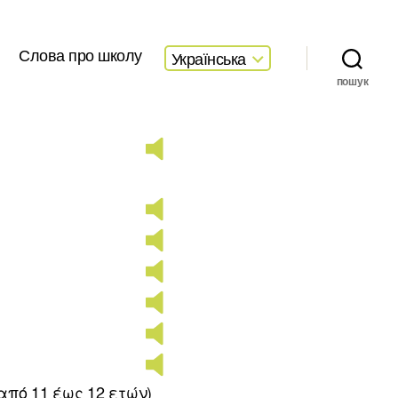
Слова про школу
Українська
пошук
 από 11 έως 12 ετών)