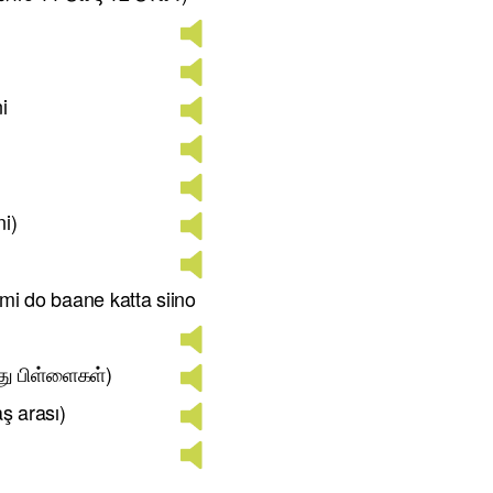
i
ni)
nmi do baane katta siino
து பிள்ளைகள்)
aş arası)