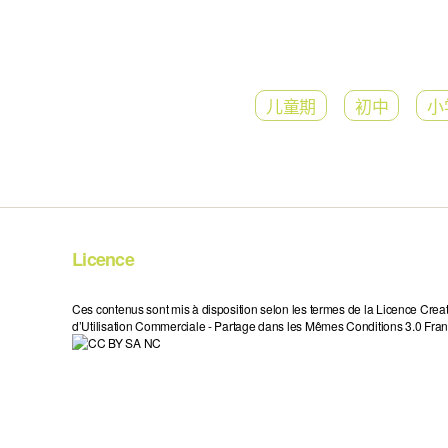
儿童期
初中
小
Licence
Ces contenus sont mis à disposition selon les termes de la Licence Crea
d’Utilisation Commerciale - Partage dans les Mêmes Conditions 3.0 Fran