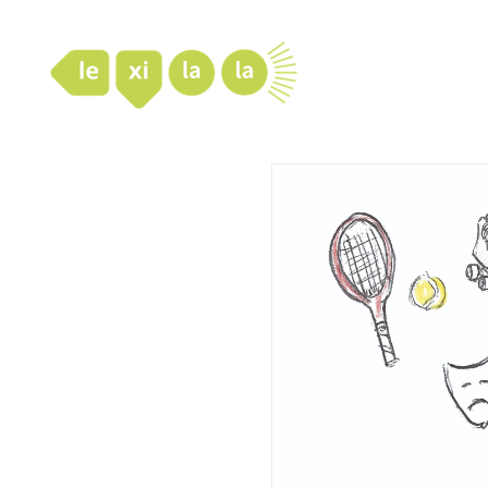
LexiLaLa