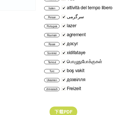
attività del tempo libero
Italien
سرگرمی
Persan
lazer
Portugais
agrement
Roumain
досуг
Russe
xidifataye
Soninké
பொழுதுபோக்குகள்
Tamoul
boş vakit
Turc
дозвілля
Ukrainien
Freizeit
chinesisch