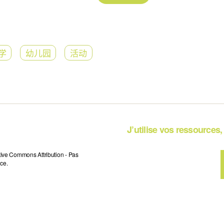
学
幼儿园
活动
J’utilise vos ressources, 
tive Commons Attribution - Pas
ce.