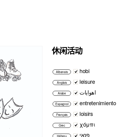
休闲活动
hobi
Albanais
leisure
Anglais
اهوايات
Arabe
entretenimiento
Espagnol
loisirs
Français
χόμπι
Grec
פנאי
Hébreu