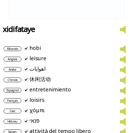
xidifataye
hobi
Albanais
leisure
Anglais
اهوايات
Arabe
休闲活动
Chinois
entretenimiento
Espagnol
loisirs
Français
χόμπι
Grec
פנאי
Hébreu
attività del tempo libero
Italien