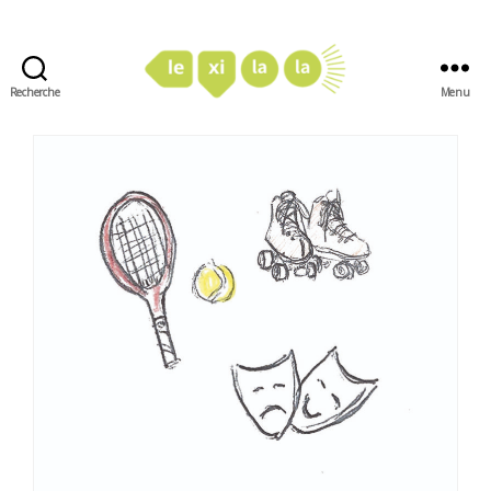
Recherche
Menu
LexiLaLa