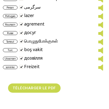
سرگرمی
Persan
lazer
Portugais
agrement
Roumain
досуг
Russe
பொழுதுபோக்குகள்
Tamoul
boş vakit
Turc
дозвілля
Ukrainien
Freizeit
soninke