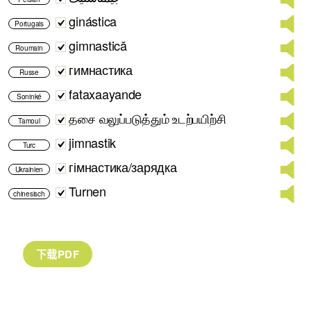
ginástica
Portugais
gimnastică
Roumain
гимнастика
Russe
fataxaayande
Soninké
தசை வலுப்படுத்தும் உடற்பயிற்சி
Tamoul
jimnastik
Turc
гімнастика/зарядка
Ukrainien
Turnen
chinesisch