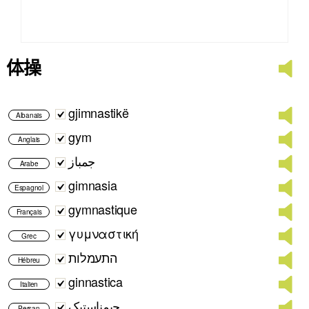
体操
gjimnastikë
Albanais
gym
Anglais
جمباز
Arabe
gimnasia
Espagnol
gymnastique
Français
γυμναστική
Grec
התעמלות
Hébreu
ginnastica
Italien
جیمناستیک
Persan