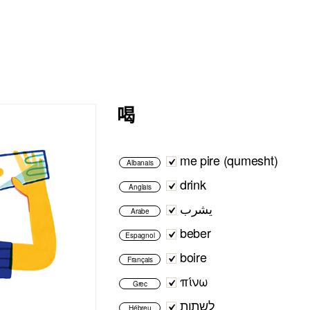
喝
me pire (qumesht)
Albanais
drink
Anglais
يشرب
Arabe
beber
Espagnol
boire
Français
πίνω
Grec
לשתות
Hébreu