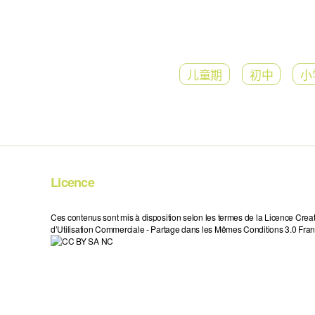
儿童期
初中
小
Licence
Ces contenus sont mis à disposition selon les termes de la Licence Crea
d’Utilisation Commerciale - Partage dans les Mêmes Conditions 3.0 Fran