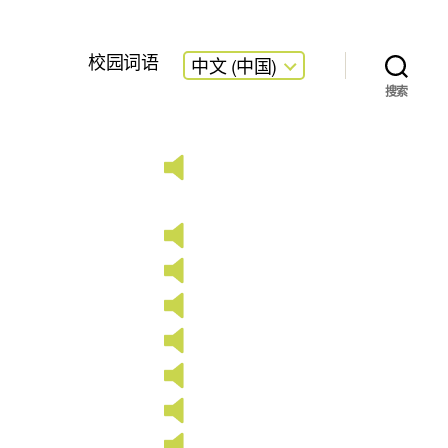
校园词语
中文 (中国)
搜索