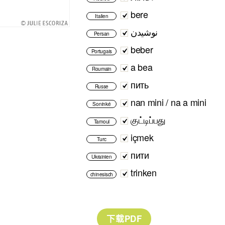
bere
Italien
نوشیدن
Persan
beber
Portugais
a bea
Roumain
пить
Russe
nan mini / na a mini
Soninké
குட்டிப்பது
Tamoul
içmek
Turc
пити
Ukrainien
trinken
chinesisch