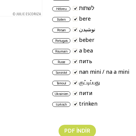
לשתות
Hébreu
bere
Italien
نوشیدن
Persan
beber
Portugais
a bea
Roumain
пить
Russe
nan mini / na a mini
Soninké
குட்டிப்பது
Tamoul
пити
Ukrainien
trinken
türkisch