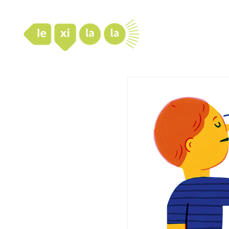
LexiLaLa