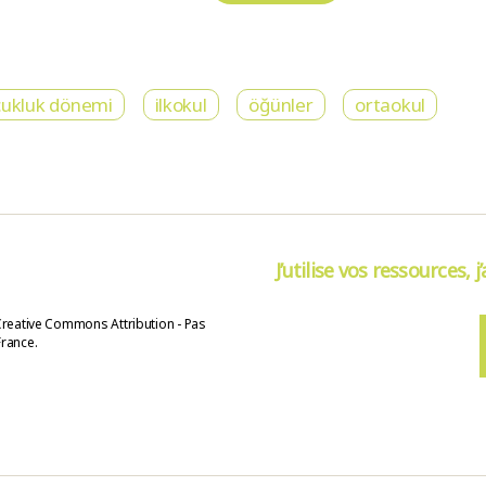
cukluk dönemi
ilkokul
öğünler
ortaokul
J’utilise vos ressources, j
Creative Commons Attribution - Pas
France.