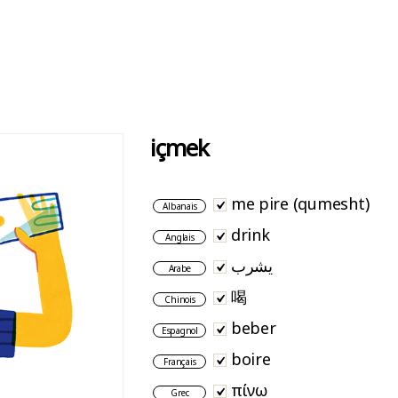
içmek
me pire (qumesht)
Albanais
drink
Anglais
يشرب
Arabe
喝
Chinois
beber
Espagnol
boire
Français
πίνω
Grec