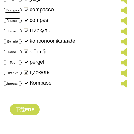
compasso
Portugais
compas
Roumain
Циркуль
Russe
konponoonikutaade
Soninké
வட்டாரி
Tamoul
pergel
Turc
циркуль
Ukrainien
Kompass
chinesisch