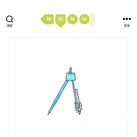
搜索
菜单
LexiLaLa