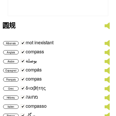
圆规
mot inexistant
Albanais
compass
Anglais
بوصلة
Arabe
compás
Espagnol
compas
Français
διαβήτης
Grec
מחוגה
Hébreu
compasso
Italien
پرگار
Persan