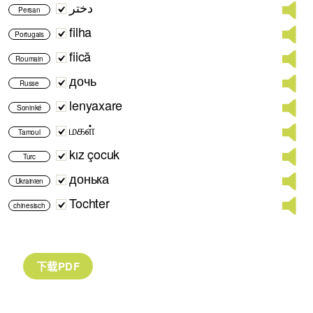
دختر
Persan
filha
Portugais
fiică
Roumain
дочь
Russe
lenyaxare
Soninké
மகள்
Tamoul
kız çocuk
Turc
донька
Ukrainien
Tochter
chinesisch