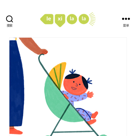
搜索
菜单
LexiLaLa