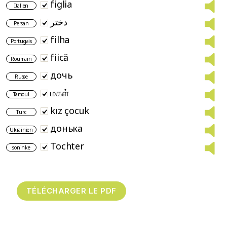
figlia
Italien
دختر
Persan
filha
Portugais
fiică
Roumain
дочь
Russe
மகள்
Tamoul
kız çocuk
Turc
донька
Ukrainien
Tochter
soninke