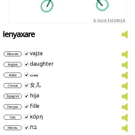
lenyaxare
vajza
Albanais
daughter
Anglais
بنت
Arabe
女儿
Chinois
hija
Espagnol
fille
Français
κόρη
Grec
בת
Hébreu