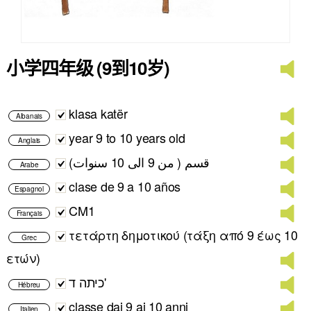
小学四年级 (9到10岁)
klasa katër
Albanais
year 9 to 10 years old
Anglais
قسم ( من 9 الى 10 سنوات)
Arabe
clase de 9 a 10 años
Espagnol
CM1
Français
τετάρτη δημοτικού (τάξη από 9 έως 10
Grec
ετών)
כיתה ד'
Hébreu
classe dai 9 ai 10 anni
Italien