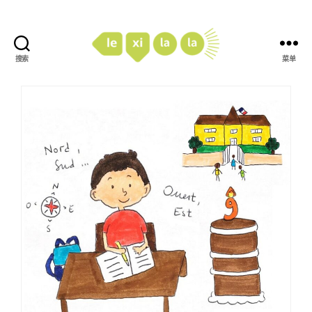
搜索
菜单
LexiLaLa