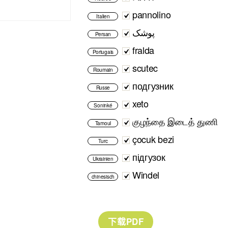
pannolino
Italien
پوشک
Persan
fralda
Portugais
scutec
Roumain
подгузник
Russe
xeto
Soninké
குழந்தை இடைத் துணி
Tamoul
çocuk bezi
Turc
підгузок
Ukrainien
Windel
chinesisch