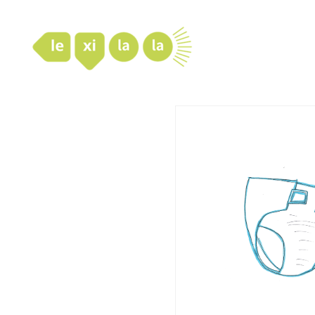
LexiLaLa