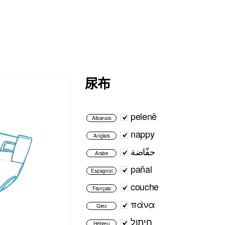
尿布
pelenë
Albanais
nappy
Anglais
حفّاضة
Arabe
pañal
Espagnol
couche
Français
πάνα
Grec
חיתול
Hébreu