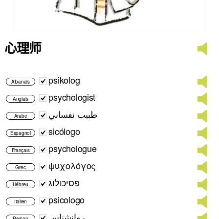
心理师
psikolog
Albanais
psychologist
Anglais
طبيب نفساني
Arabe
sicólogo
Espagnol
psychologue
Français
ψυχολόγος
Grec
פסיכולוג
Hébreu
psicologo
Italien
روانشناس
Persan