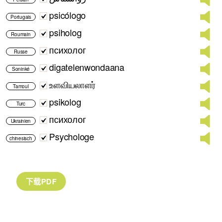
psicólogo
Portugais
psiholog
Roumain
психолог
Russe
digatelenwondaana
Soninké
உளவியலாளர்
Tamoul
psikolog
Turc
психолог
Ukrainien
Psychologe
chinesisch