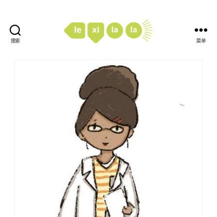
搜索
菜单
LexiLaLa