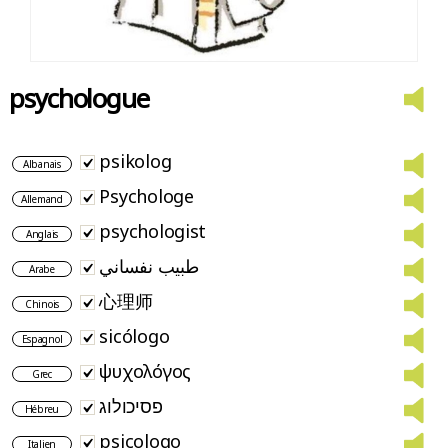
psychologue
psikolog
Albanais
Psychologe
Allemand
psychologist
Anglais
طبيب نفساني
Arabe
心理师
Chinois
sicólogo
Espagnol
ψυχολόγος
Grec
פסיכולוג
Hébreu
psicologo
Italien