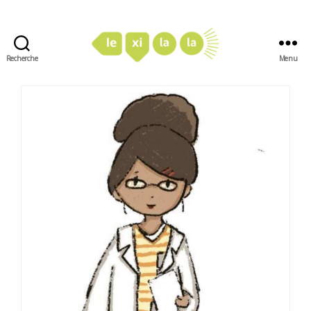
Recherche
Menu
LexiLaLa