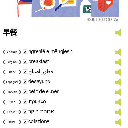
早餐
ngrenië e mëngjesit
Albanais
breakfast
Anglais
فطورالصباح
Arabe
desayuno
Espagnol
petit déjeuner
Français
πρωινό
Grec
ארוחת בוקר
Hébreu
colazione
Italien