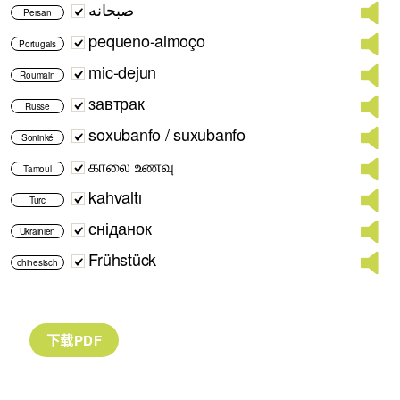
صبحانه
Persan
pequeno-almoço
Portugais
mic-dejun
Roumain
завтрак
Russe
soxubanfo / suxubanfo
Soninké
காலை உணவு
Tamoul
kahvaltı
Turc
сніданок
Ukrainien
Frühstück
chinesisch