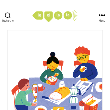
Recherche
Menu
LexiLaLa