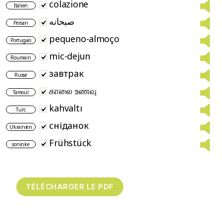
colazione
Italien
صبحانه
Persan
pequeno-almoço
Portugais
mic-dejun
Roumain
завтрак
Russe
காலை உணவு
Tamoul
kahvaltı
Turc
сніданок
Ukrainien
Frühstück
soninke