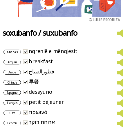
soxubanfo / suxubanfo
ngrenië e mëngjesit
Albanais
breakfast
Anglais
فطورالصباح
Arabe
早餐
Chinois
desayuno
Espagnol
petit déjeuner
Français
πρωινό
Grec
ארוחת בוקר
Hébreu