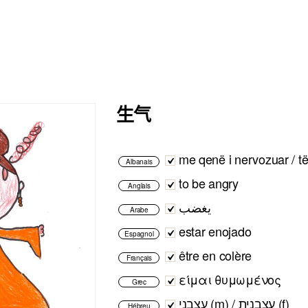
生气
me qenë i nervozuar / të
Albanais
to be angry
Anglais
يغضب
Arabe
estar enojado
Espagnol
être en colère
Français
είμαι θυμωμένος
Grec
עצבני (m) / עצבנית (f)
Hébreu