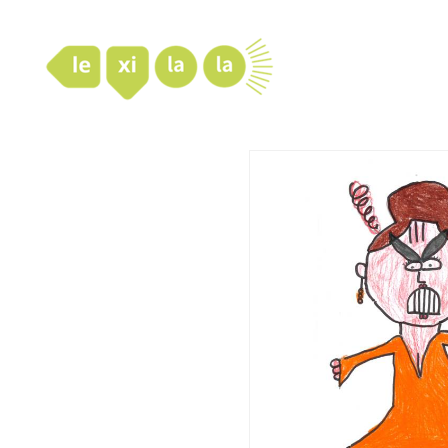
LexiLaLa