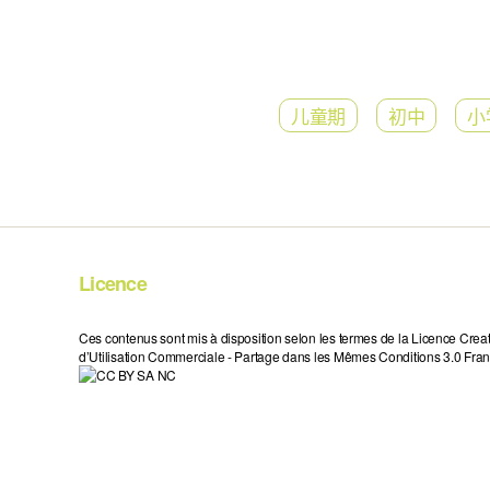
儿童期
初中
小
Licence
Ces contenus sont mis à disposition selon les termes de la Licence Crea
d’Utilisation Commerciale - Partage dans les Mêmes Conditions 3.0 Fran