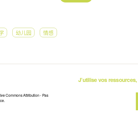
学
幼儿园
情感
J’utilise vos ressources, 
tive Commons Attribution - Pas
ce.