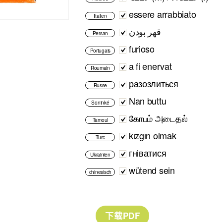
essere arrabbiato
Italien
قهر بودن
Persan
furioso
Portugais
a fi enervat
Roumain
разозлиться
Russe
Nan buttu
Soninké
கோபம் அடைதல்
Tamoul
kızgın olmak
Turc
гніватися
Ukrainien
wütend sein
chinesisch