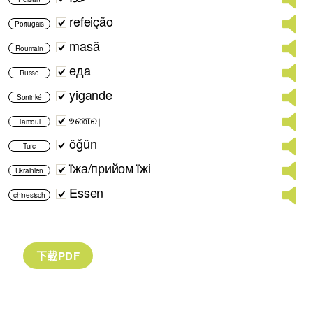
refeição
Portugais
masă
Roumain
еда
Russe
yigande
Soninké
உணவு
Tamoul
öğün
Turc
їжа/прийом їжі
Ukrainien
Essen
chinesisch