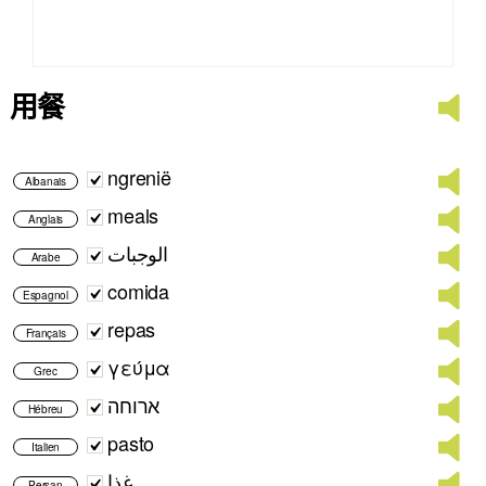
用餐
ngrenië
Albanais
meals
Anglais
الوجبات
Arabe
comida
Espagnol
repas
Français
γεύμα
Grec
ארוחה
Hébreu
pasto
Italien
غذا
Persan