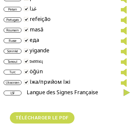
غذا
Persan
refeição
Portugais
masă
Roumain
еда
Russe
yigande
Soninké
உணவு
Tamoul
öğün
Turc
їжа/прийом їжі
Ukrainien
Langue des Signes Française
LSF