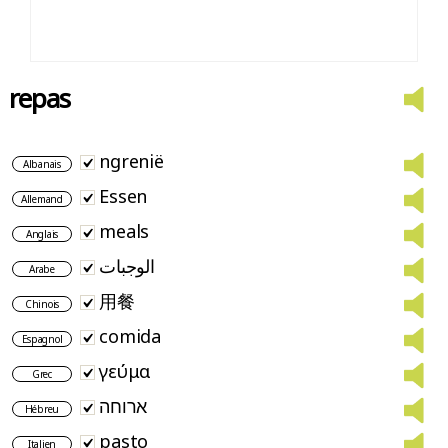
repas
ngrenië
Albanais
Essen
Allemand
meals
Anglais
الوجبات
Arabe
用餐
Chinois
comida
Espagnol
γεύμα
Grec
ארוחה
Hébreu
pasto
Italien