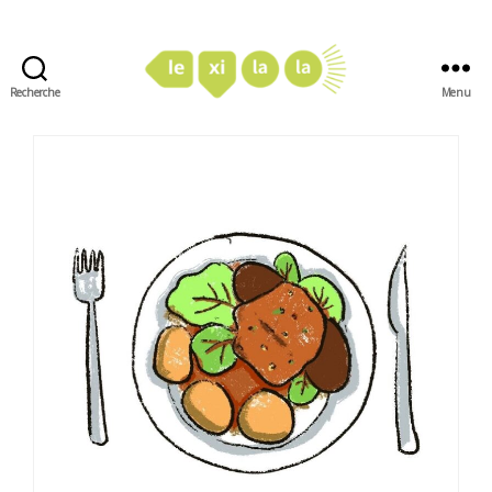
Recherche
Menu
LexiLaLa